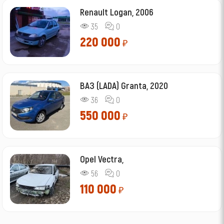
Renault Logan, 2006
35
0
220 000
₽
ВАЗ (LADA) Granta, 2020
36
0
550 000
₽
Opel Vectra,
56
0
110 000
₽