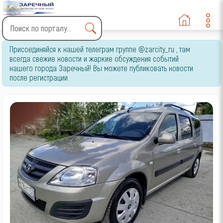
Type 2 or more characters
Присоединяйся к нашей телеграм группе @zarcity_ru , там
for results.
всегда свежие новости и жаркие обсуждения событий
нашего города Заречный! Вы можете публиковать новости
после регистрации.