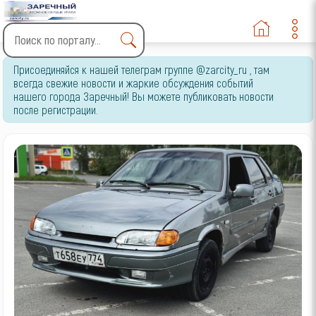
Type 2 or more characters
Присоединяйся к нашей телеграм группе @zarcity_ru , там
for results.
всегда свежие новости и жаркие обсуждения событий
нашего города Заречный! Вы можете публиковать новости
после регистрации.