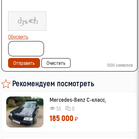
Обновить
Отправить
Очистить
1000
символов
Рекомендуем посмотреть
Mercedes-Benz C-класс,
53
0
185 000
₽