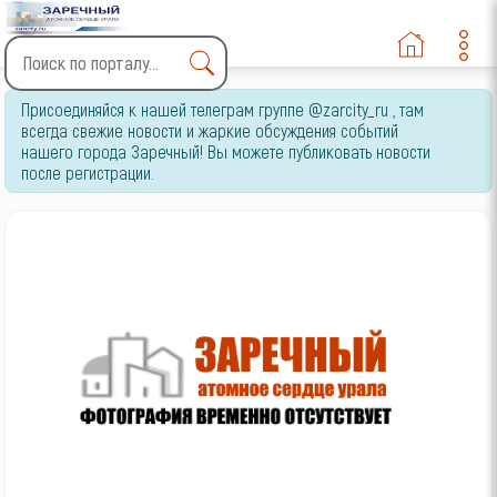
Type 2 or more characters
Присоединяйся к нашей телеграм группе @zarcity_ru , там
for results.
всегда свежие новости и жаркие обсуждения событий
нашего города Заречный! Вы можете публиковать новости
после регистрации.