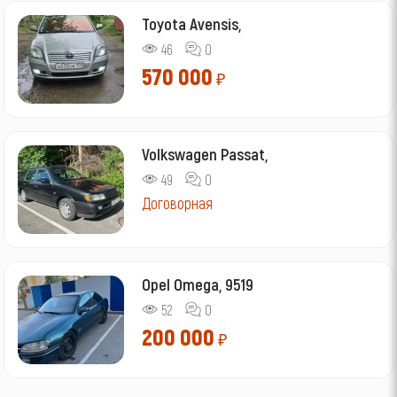
Toyota Avensis,
46
0
570 000
₽
Volkswagen Passat,
49
0
Договорная
Opel Omega, 9519
52
0
200 000
₽