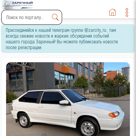
Type 2 or more characters
Присоединяйся к нашей телеграм группе @zarcity_ru , там
for results.
всегда свежие новости и жаркие обсуждения событий
нашего города Заречный! Вы можете публиковать новости
после регистрации.