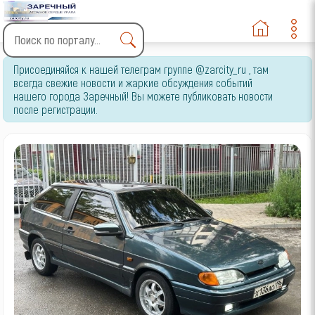
Type 2 or more characters
Присоединяйся к нашей телеграм группе @zarcity_ru , там
for results.
всегда свежие новости и жаркие обсуждения событий
нашего города Заречный! Вы можете публиковать новости
после регистрации.