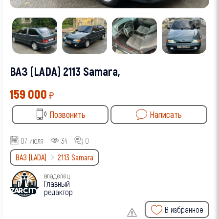
ВАЗ (LADA) 2113 Samara,
159 000
₽
Позвонить
Написать
07 июля
34
0
ВАЗ (LADA)
2113 Samara
владелец
Главный
редактор
В избранное