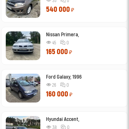
35
0
540 000
₽
Nissan Primera,
45
0
165 000
₽
Ford Galaxy, 1996
26
0
160 000
₽
Hyundai Accent,
38
0