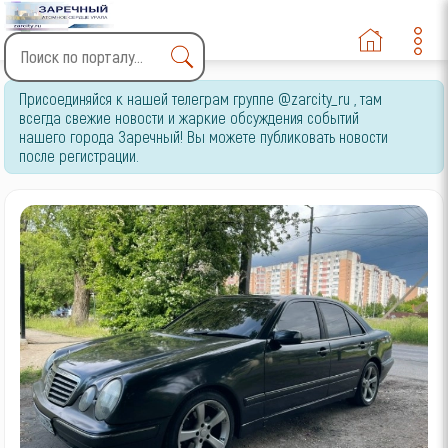
Type 2 or more characters
Присоединяйся к нашей телеграм группе @zarcity_ru , там
for results.
всегда свежие новости и жаркие обсуждения событий
нашего города Заречный! Вы можете публиковать новости
после регистрации.