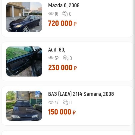
Mazda 6, 2008
16
0
720 000
₽
Audi 80,
52
0
230 000
₽
ВАЗ (LADA) 2114 Samara, 2008
47
0
150 000
₽