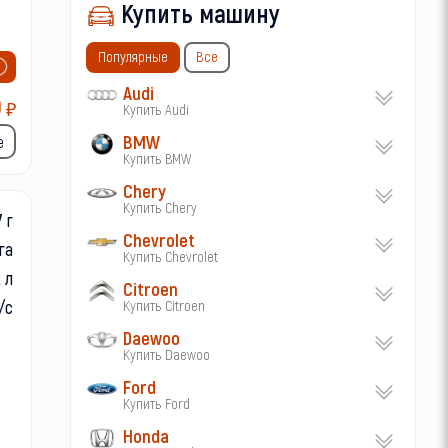
Купить машину
Популярные
Все
Audi
0
₽
Купить Audi
BMW
е
Купить BMW
Chery
Купить Chery
 г
Chevrolet
га
Купить Chevrolet
2 л
Citroen
/с
Купить Citroen
Daewoo
Купить Daewoo
Ford
Купить Ford
Honda