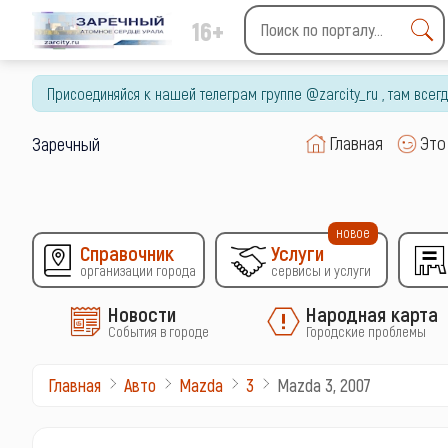
16+
Type 2 or more characters
for results.
Присоединяйся к нашей телеграм группе @zarcity_ru , там все
Главная
Это
Заречный
новое
Справочник
Услуги
организации города
сервисы и услуги
Новости
Народная карта
События в городе
Городские проблемы
Mazda 3, 2007
Главная
Авто
Mazda
3