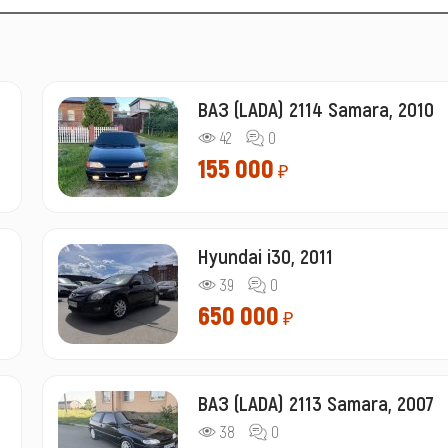
ВАЗ (LADA) 2114 Samara, 2010
42
0
155 000
₽
Hyundai i30, 2011
39
0
650 000
₽
ВАЗ (LADA) 2113 Samara, 2007
38
0