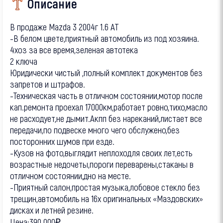
Описание
В продаже Mazda 3 2004г 1.6 AT
-В белом цвете,приятный автомобиль из под хозяина.
4хоз за все время,зеленая автотека
2 ключа
Юридически чистый ,полный комплект документов без
запретов и штрафов.
-Техническая часть в отличном состоянии,мотор после
кап.ремонта проехал 17000км,работает ровно,тихо,масло
не расходует,не дымит.Акпп без нареканий,листает все
передачи,по подвеске много чего обслужено,без
посторонних шумов при езде.
-Кузов на фото,выглядит неплоходля своих лет,есть
возрастные недочеты,пороги переварены,стаканы в
отличном состоянии,дно на месте.
-Приятный салон,простая музыка,лобовое стекло без
трещин,автомобиль на 16х оригинальных «Маздовских»
дисках и летней резине.
Цена:390 000₽