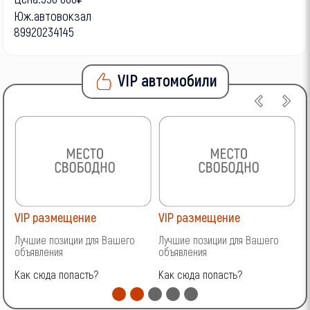
Юж.автовокзал
89920234145
VIP автомобили
VIP размещение
VIP размещение
V
Лучшие позиции для Вашего
Лучшие позиции для Вашего
Л
объявления
объявления
о
Как сюда попасть?
Как сюда попасть?
К