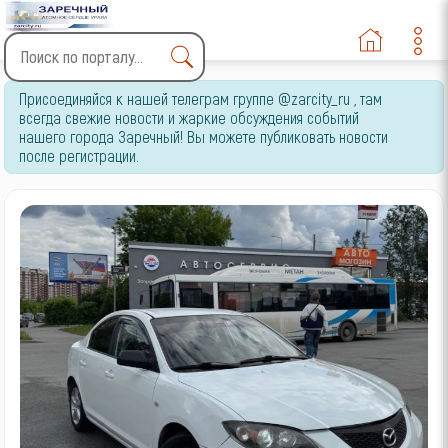
Type 2 or more characters
Присоединяйся к нашей телеграм группе @zarcity_ru , там
for results.
всегда свежие новости и жаркие обсуждения событий
нашего города Заречный! Вы можете публиковать новости
после регистрации.