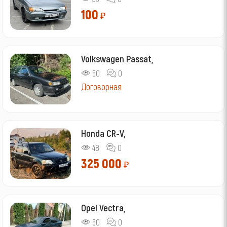
100
₽
Volkswagen Passat,
50
0
Договорная
Honda CR-V,
48
0
325 000
₽
Opel Vectra,
50
0