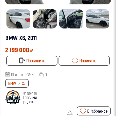
BMW X6, 2011
2 199 000
₽
Позвонить
Написать
10 июня
46
0
BMW
X6
владелец
Главный
редактор
В избранное