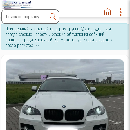
Type 2 or more characters
Присоединяйся к нашей телеграм группе @zarcity_ru , там
for results.
всегда свежие новости и жаркие обсуждения событий
нашего города Заречный! Вы можете публиковать новости
после регистрации.