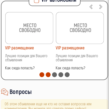
VIP размещение
VIP размещение
V
Лучшие позиции для Вашего
Лучшие позиции для Вашего
Л
объявления
объявления
о
Как сюда попасть?
Как сюда попасть?
К
Вопросы
Об этом объявлении еще ни кто не оставил вопросов или
комментариев. Вы можете это сделать прямо сейчас!