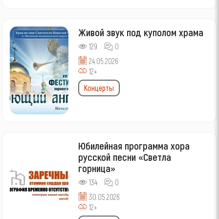
Живой звук под куполом храма
129
0
24.05.2026
12+
Концерты
Юбилейная программа хора
русской песни «Светла
горница»
134
0
30.05.2026
12+