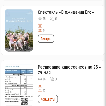
Спектакль «В ожидании Его»
151
0
12+
Театры
Расписание киносеансов на 23 -
24 мая
141
0
12+
Концерты