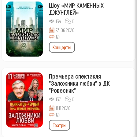
Шоу «МИР КАМЕННЫХ
ДЖУНГЛЕЙ»
134
0
23.06.2026
12+
Концерты
Премьера спектакля
"Заложники любви" в ДК
"Ровесник"
137
0
11.11.2026
12+
Театры